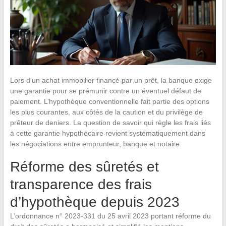
Lors d’un achat immobilier financé par un prêt, la banque exige
une garantie pour se prémunir contre un éventuel défaut de
paiement. L’hypothèque conventionnelle fait partie des options
les plus courantes, aux côtés de la caution et du privilège de
prêteur de deniers. La question de savoir qui règle les frais liés
à cette garantie hypothécaire revient systématiquement dans
les négociations entre emprunteur, banque et notaire.
Réforme des sûretés et
transparence des frais
d’hypothèque depuis 2023
L’ordonnance n° 2023-331 du 25 avril 2023 portant réforme du