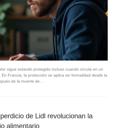
tor sigue estando protegido incluso cuando circula en un
. En Francia, la protección se aplica sin formalidad desde la
espués de la muerte de…
erdicio de Lidl revolucionan la
io alimentario