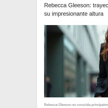
Rebecca Gleeson: trayect
su impresionante altura
Rebecca Gleeson es conocida principalmen