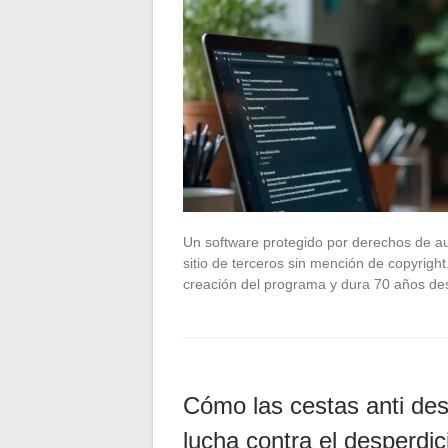
Un software protegido por derechos de au
sitio de terceros sin mención de copyright
creación del programa y dura 70 años d
Cómo las cestas anti desp
lucha contra el desperdic