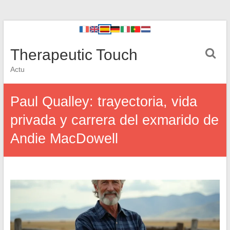
Therapeutic Touch
Actu
Paul Qualley: trayectoria, vida
privada y carrera del exmarido de
Andie MacDowell