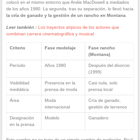
colocó en el mismo entorno que Andie MacDowell a mediados
de los años 1980. La segunda, tras su separación, lo llevó hacia
la cría de ganado y la gestión de un rancho en Montana
.
Leer también :
Los trayectos atípicos de los actores que
combinan carrera cinematográfica y musical
Criterio
Fase modelaje
Fase rancho
(Montana)
Período
Años 1980
Después del divorcio
(1999)
Visibilidad
Presencia en la
Casi nula, solo
mediática
prensa de moda
prensa local
Área
Moda
Cría de ganado,
internacional
gestión de terrenos
Designación
Modelo
Ganadero
en la prensa
Este cambio no se trata de un simple cambio de profesión. Paul