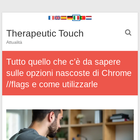
Therapeutic Touch
Attualità
Tutto quello che c’è da sapere
sulle opzioni nascoste di Chrome
//flags e come utilizzarle