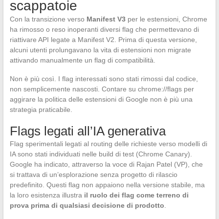
scappatoie
Con la transizione verso
Manifest V3
per le estensioni, Chrome
ha rimosso o reso inoperanti diversi flag che permettevano di
riattivare API legate a Manifest V2. Prima di questa versione,
alcuni utenti prolungavano la vita di estensioni non migrate
attivando manualmente un flag di compatibilità.
Non è più così. I flag interessati sono stati rimossi dal codice,
non semplicemente nascosti. Contare su chrome://flags per
aggirare la politica delle estensioni di Google non è più una
strategia praticabile.
Flags legati all’IA generativa
Flag sperimentali legati al routing delle richieste verso modelli di
IA sono stati individuati nelle build di test (Chrome Canary).
Google ha indicato, attraverso la voce di Rajan Patel (VP), che
si trattava di un’esplorazione senza progetto di rilascio
predefinito. Questi flag non appaiono nella versione stabile, ma
la loro esistenza illustra
il ruolo dei flag come terreno di
prova prima di qualsiasi decisione di prodotto
.