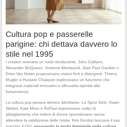
Cultura pop e passerelle
parigine: chi dettava davvero lo
stile nel 1995
I creatori avevano un ruolo strutturante. John Galliano,
Alexander McQueen, Vivienne Westwood, Jean Paul Gaultier o
Dries Van Noten proponevano visioni forti e divergenti. Thierry
Mugler e Hussein Chalayan esploravano un futurismo che
integrava materiali innovativi e silhouette ispirate alla
fantascienza.
La cultura pop pesava almeno altrettanto. Le Spice Girls, Gwen
Stefani, Kate Moss e RuPaul imponevano codici di
abbigliamento che milioni di donne riprendevano senza
attendere la validazione delle riviste. Kim Gordon lanciava il suo
marchio X-Girl,
ancorando la moda femminile nella cultura