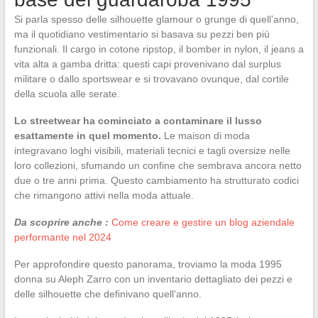
Si parla spesso delle silhouette glamour o grunge di quell’anno,
ma il quotidiano vestimentario si basava su pezzi ben più
funzionali. Il cargo in cotone ripstop, il bomber in nylon, il jeans a
vita alta a gamba dritta: questi capi provenivano dal surplus
militare o dallo sportswear e si trovavano ovunque, dal cortile
della scuola alle serate.
Lo streetwear ha cominciato a contaminare il lusso
esattamente in quel momento.
Le maison di moda
integravano loghi visibili, materiali tecnici e tagli oversize nelle
loro collezioni, sfumando un confine che sembrava ancora netto
due o tre anni prima. Questo cambiamento ha strutturato codici
che rimangono attivi nella moda attuale.
Da scoprire anche :
Come creare e gestire un blog aziendale
performante nel 2024
Per approfondire questo panorama, troviamo la moda 1995
donna su Aleph Zarro con un inventario dettagliato dei pezzi e
delle silhouette che definivano quell’anno.