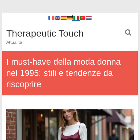
Therapeutic Touch
Attualità
I must-have della moda donna
nel 1995: stili e tendenze da
riscoprire