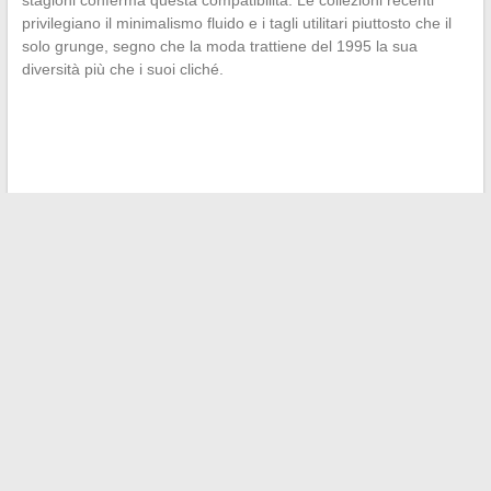
stagioni conferma questa compatibilità. Le collezioni recenti
privilegiano il minimalismo fluido e i tagli utilitari piuttosto che il
solo grunge, segno che la moda trattiene del 1995 la sua
diversità più che i suoi cliché.
←
Chi deve pagare le spese di ipoteca su un prestito