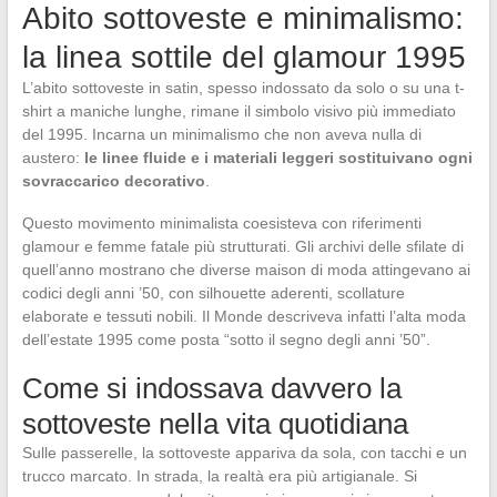
Abito sottoveste e minimalismo:
la linea sottile del glamour 1995
L’abito sottoveste in satin, spesso indossato da solo o su una t-
shirt a maniche lunghe, rimane il simbolo visivo più immediato
del 1995. Incarna un minimalismo che non aveva nulla di
austero:
le linee fluide e i materiali leggeri sostituivano ogni
sovraccarico decorativo
.
Questo movimento minimalista coesisteva con riferimenti
glamour e femme fatale più strutturati. Gli archivi delle sfilate di
quell’anno mostrano che diverse maison di moda attingevano ai
codici degli anni ’50, con silhouette aderenti, scollature
elaborate e tessuti nobili. Il Monde descriveva infatti l’alta moda
dell’estate 1995 come posta “sotto il segno degli anni ’50”.
Come si indossava davvero la
sottoveste nella vita quotidiana
Sulle passerelle, la sottoveste appariva da sola, con tacchi e un
trucco marcato. In strada, la realtà era più artigianale. Si