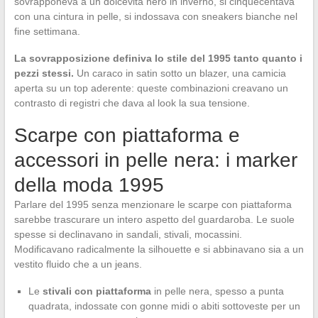
sovrapponeva a un dolcevita nero in inverno, si cinquecentava
con una cintura in pelle, si indossava con sneakers bianche nel
fine settimana.
La sovrapposizione definiva lo stile del 1995 tanto quanto i
pezzi stessi.
Un caraco in satin sotto un blazer, una camicia
aperta su un top aderente: queste combinazioni creavano un
contrasto di registri che dava al look la sua tensione.
Scarpe con piattaforma e
accessori in pelle nera: i marker
della moda 1995
Parlare del 1995 senza menzionare le scarpe con piattaforma
sarebbe trascurare un intero aspetto del guardaroba. Le suole
spesse si declinavano in sandali, stivali, mocassini.
Modificavano radicalmente la silhouette e si abbinavano sia a un
vestito fluido che a un jeans.
Le
stivali con piattaforma
in pelle nera, spesso a punta
quadrata, indossate con gonne midi o abiti sottoveste per un