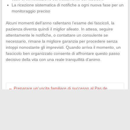
La ricezione sistematica di notifiche a ogni nuova fase per un
monitoraggio preciso
Alcuni momenti dell’anno rallentano l’esame dei fascicoli, la
pazienza diventa quindi il miglior alleato. In attesa, seguire
attentamente le notifiche, o contattare un consulente se
necessario, rimane la migliore garanzia per procedere senza
intoppi nonostante gli imprevisti. Quando arriva il momento, un
fascicolo ben organizzato consente di affrontare questo passo
decisivo della vita con una reale tranquillità d’animo.
←
Preparare un’uscita familiare di successo al Pas de
Roland: consigli e mappa pratica
Come la moda influisce sui giovani di oggi? Analisi e
prospettive
→
Search