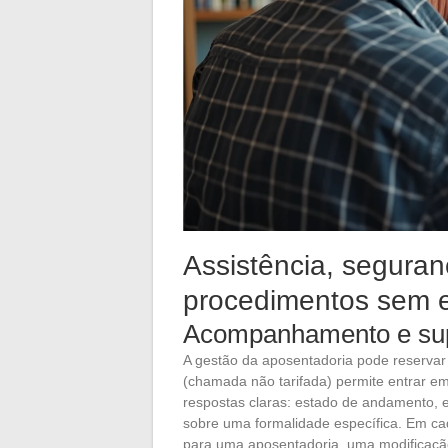
Assistência, seguran
procedimentos sem e
Acompanhamento e sup
A gestão da aposentadoria pode reserva
(chamada não tarifada) permite entrar 
respostas claras: estado de andamento, 
sobre uma formalidade específica. Em ca
para uma aposentadoria, uma modificação 