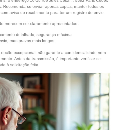
ris, o endereço 16-18 rue Jules César, 75592 Paris Cedex
s. Recomenda-se enviar apenas cópias, manter todos os
a com aviso de recebimento para ter um registro do envio.
ução merecem ser claramente apresentados:
nhamento detalhado, segurança máxima
 envio, mas prazos mais longos
opção excepcional: não garante a confidencialidade nem
ento. Antes da transmissão, é importante verificar se
a à solicitação feita.