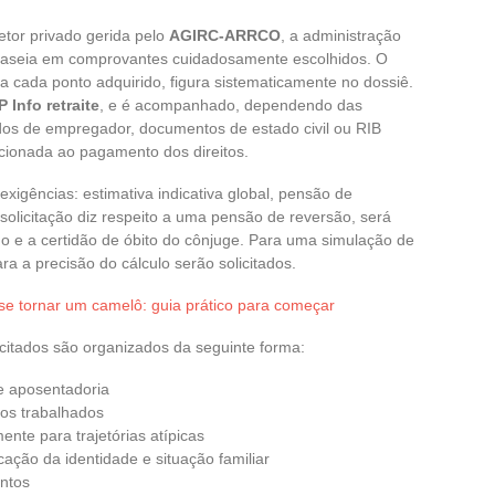
tor privado gerida pelo
AGIRC-ARRCO
, a administração
 baseia em comprovantes cuidadosamente escolhidos. O
ta cada ponto adquirido, figura sistematicamente no dossiê.
P Info retraite
, e é acompanhado, dependendo das
ados de empregador, documentos de estado civil ou RIB
acionada ao pagamento dos direitos.
xigências: estimativa indicativa global, pensão de
solicitação diz respeito a uma pensão de reversão, será
o e a certidão de óbito do cônjuge. Para uma simulação de
ra a precisão do cálculo serão solicitados.
se tornar um camelô: guia prático para começar
itados são organizados da seguinte forma:
e aposentadoria
dos trabalhados
ente para trajetórias atípicas
ficação da identidade e situação familiar
ntos