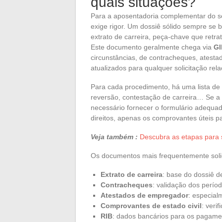
quais situações?
Para a aposentadoria complementar do se
exige rigor. Um dossiê sólido sempre se
extrato de carreira, peça-chave que retra
Este documento geralmente chega via
GI
circunstâncias, de contracheques, atest
atualizados para qualquer solicitação rel
Para cada procedimento, há uma lista de e
reversão, contestação de carreira… Se a 
necessário fornecer o formulário adequad
direitos, apenas os comprovantes úteis pa
Veja também :
Descubra as etapas para 
Os documentos mais frequentemente solic
Extrato de carreira
: base do dossiê d
Contracheques
: validação dos perío
Atestados de empregador
: especialm
Comprovantes de estado civil
: veri
RIB
: dados bancários para os pagame