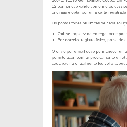
20041, 92196 Gennevilliers Cedex. Em Pa
12 permanece válido conforme os dossiê
originais e optar por uma carta registrad
Os pontos fortes ou limites de cada sol
Online
: rapidez na entrega, acompa
Por correio
: registro físico, prova de
O envio por e-mail deve permanecer uma 
permite acompanhar precisamente o tratam
cada página é facilmente legível e adequad