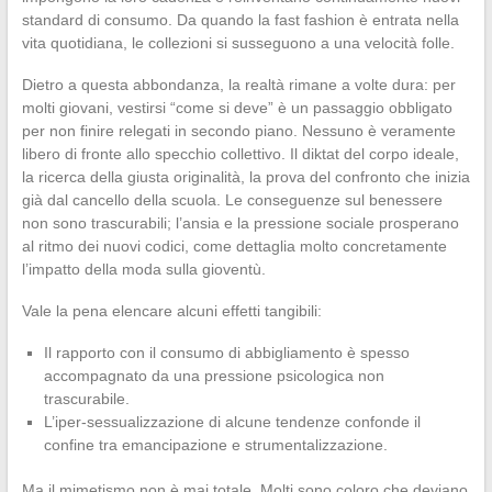
standard di consumo. Da quando la fast fashion è entrata nella
vita quotidiana, le collezioni si susseguono a una velocità folle.
Dietro a questa abbondanza, la realtà rimane a volte dura: per
molti giovani, vestirsi “come si deve” è un passaggio obbligato
per non finire relegati in secondo piano. Nessuno è veramente
libero di fronte allo specchio collettivo. Il diktat del corpo ideale,
la ricerca della giusta originalità, la prova del confronto che inizia
già dal cancello della scuola. Le conseguenze sul benessere
non sono trascurabili; l’ansia e la pressione sociale prosperano
al ritmo dei nuovi codici, come dettaglia molto concretamente
l’impatto della moda sulla gioventù.
Vale la pena elencare alcuni effetti tangibili:
Il rapporto con il consumo di abbigliamento è spesso
accompagnato da una pressione psicologica non
trascurabile.
L’iper-sessualizzazione di alcune tendenze confonde il
confine tra emancipazione e strumentalizzazione.
Ma il mimetismo non è mai totale. Molti sono coloro che deviano