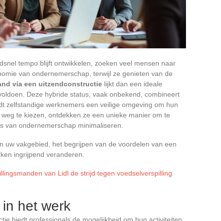
ndsnel tempo blijft ontwikkelen, zoeken veel mensen naar
nomie van ondernemerschap, terwijl ze genieten van de
and via een uitzendconstructie
lijkt dan een ideale
voldoen. Deze hybride status, vaak onbekend, combineert
biedt zelfstandige werknemers een veilige omgeving om hun
ze weg te kiezen, ontdekken ze een unieke manier om te
ico’s van ondernemerschap minimaliseren.
t in uw vakgebied, het begrijpen van de voordelen van een
ken ingrijpend veranderen.
llingsmanden van Lidl de strijd tegen voedselverspilling
t in het werk
tie biedt professionals de mogelijkheid om hun activiteiten