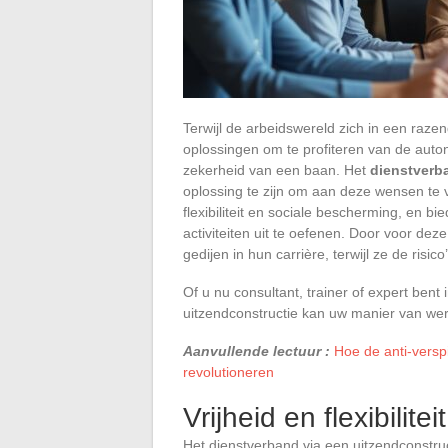
Terwijl de arbeidswereld zich in een raze
oplossingen om te profiteren van de auto
zekerheid van een baan. Het
dienstverb
oplossing te zijn om aan deze wensen te 
flexibiliteit en sociale bescherming, en 
activiteiten uit te oefenen. Door voor de
gedijen in hun carrière, terwijl ze de ris
Of u nu consultant, trainer of expert ben
uitzendconstructie kan uw manier van wer
Aanvullende lectuur :
Hoe de anti-verspi
revolutioneren
Vrijheid en flexibilitei
Het dienstverband via een uitzendconstruc