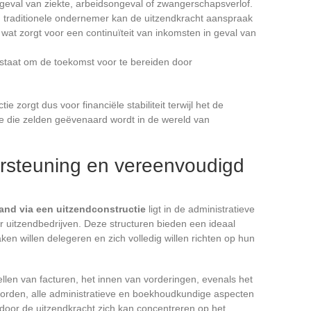
 geval van ziekte, arbeidsongeval of zwangerschapsverlof.
een traditionele ondernemer kan de uitzendkracht aanspraak
wat zorgt voor een continuïteit van inkomsten in geval van
n staat om de toekomst voor te bereiden door
e zorgt dus voor financiële stabiliteit terwijl het de
e die zelden geëvenaard wordt in de wereld van
ersteuning en vereenvoudigd
and via een uitzendconstructie
ligt in de administratieve
 uitzendbedrijven. Deze structuren bieden een ideaal
ken willen delegeren en zich volledig willen richten op hun
llen van facturen, het innen van vorderingen, evenals het
oorden, alle administratieve en boekhoudkundige aspecten
door de uitzendkracht zich kan concentreren op het