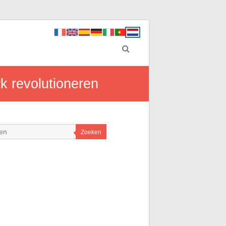
k revolutioneren
Zoeken