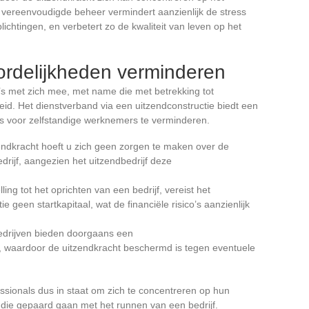
Dit vereenvoudigde beheer vermindert aanzienlijk de stress
ichtingen, en verbetert zo de kwaliteit van leven op het
ordelijkheden verminderen
o’s met zich mee, met name die met betrekking tot
heid. Het dienstverband via een uitzendconstructie biedt een
co’s voor zelfstandige werknemers te verminderen.
zendkracht hoeft u zich geen zorgen te maken over de
drijf, aangezien het uitzendbedrijf deze
lling tot het oprichten van een bedrijf, vereist het
e geen startkapitaal, wat de financiële risico’s aanzienlijk
edrijven bieden doorgaans een
, waardoor de uitzendkracht beschermd is tegen eventuele
ssionals dus in staat om zich te concentreren op hun
’s die gepaard gaan met het runnen van een bedrijf.