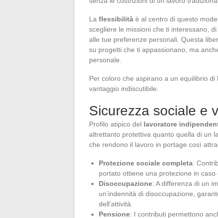
senza le costrizioni di un lavoro tradiziona
La
flessibilità
è al centro di questo modello
scegliere le missioni che ti interessano, d
alle tue preferenze personali. Questa libert
su progetti che ti appassionano, ma anche 
personale.
Per coloro che aspirano a un equilibrio di 
vantaggio indiscutibile.
Sicurezza sociale e v
Profilo atipico del
lavoratore indipenden
altrettanto protettiva quanto quella di un 
che rendono il lavoro in portage così attr
Protezione sociale completa
: Contri
portato ottiene una protezione in caso d
Disoccupazione
: A differenza di un i
un’indennità di disoccupazione, garant
dell’attività.
Pensione
: I contributi permettono anc