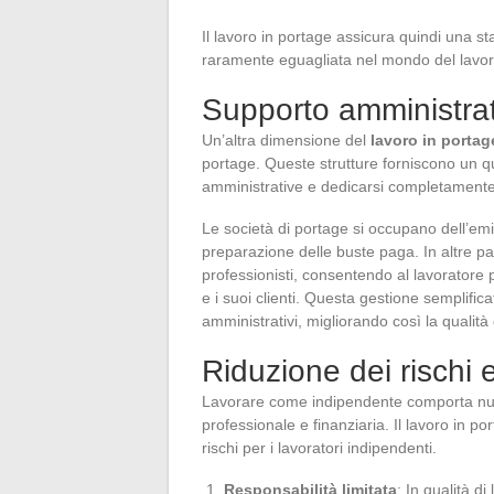
Il lavoro in portage assicura quindi una s
raramente eguagliata nel mondo del lavor
Supporto amministrat
Un’altra dimensione del
lavoro in portag
portage. Queste strutture forniscono un q
amministrative e dedicarsi completamente a
Le società di portage si occupano dell’emis
preparazione delle buste paga. In altre paro
professionisti, consentendo al lavoratore p
e i suoi clienti. Questa gestione semplific
amministrativi, migliorando così la qualità 
Riduzione dei rischi 
Lavorare come indipendente comporta numero
professionale e finanziaria. Il lavoro in p
rischi per i lavoratori indipendenti.
Responsabilità limitata
: In qualità d