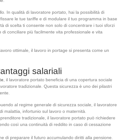
le.
. In qualità di lavoratore portato, hai la possibilità di
i fissare le tue tariffe e di modulare il tuo programma in base
à di scelta ti consente non solo di concentrare i tuoi sforzi
di conciliare più facilmente vita professionale e vita
lavoro ottimale, il lavoro in portage si presenta come un
antaggi salariali
te
, il lavoratore portato beneficia di una copertura sociale
lavoratore tradizionale. Questa sicurezza è uno dei pilastri
aente.
buendo al regime generale di sicurezza sociale, il lavoratore
i malattia, infortunio sul lavoro o maternità.
mprenditore tradizionale, il lavoratore portato può richiedere
endo così una continuità di reddito in caso di cessazione
he di preparare il futuro accumulando diritti alla pensione.