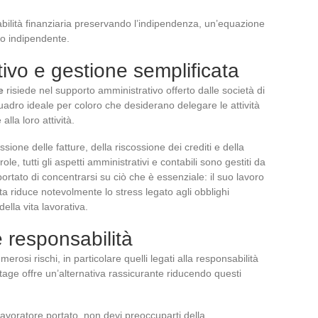
tabilità finanziaria preservando l’indipendenza, un’equazione
o indipendente.
ivo e gestione semplificata
e
risiede nel supporto amministrativo offerto dalle società di
uadro ideale per coloro che desiderano delegare le attività
lla loro attività.
sione delle fatture, della riscossione dei crediti e della
le, tutti gli aspetti amministrativi e contabili sono gestiti da
ortato di concentrarsi su ciò che è essenziale: il suo lavoro
ata riduce notevolmente lo stress legato agli obblighi
della vita lavorativa.
e responsabilità
si rischi, in particolare quelli legati alla responsabilità
ortage offre un’alternativa rassicurante riducendo questi
i lavoratore portato, non devi preoccuparti della