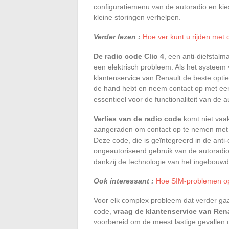
configuratiemenu van de autoradio en kies
kleine storingen verhelpen.
Verder lezen :
Hoe ver kunt u rijden met 
De radio code Clio 4
, een anti-diefstalm
een elektrisch probleem. Als het systeem v
klantenservice van Renault de beste optie
de hand hebt en neem contact op met een
essentieel voor de functionaliteit van de
Verlies van de radio code
komt niet vaak
aangeraden om contact op te nemen met e
Deze code, die is geïntegreerd in de ant
ongeautoriseerd gebruik van de autoradio.
dankzij de technologie van het ingebou
Ook interessant :
Hoe SIM-problemen op 
Voor elk complex probleem dat verder ga
code,
vraag de klantenservice van Ren
voorbereid om de meest lastige gevallen 