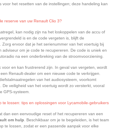
 voor het resetten van de instellingen; deze handeling kan
de reserve van uw Renault Clio 3?
aatregel, kan nodig zijn na het loskoppelen van de accu of
ergrendeld is en de code vergeten is, blijft de
. Zorg ervoor dat je het serienummer van het voertuig bij
 adviseur om je code te recupereren. De code is uniek en
 autoradio na een onderbreking van de stroomvoorziening.
 voor en kan frustrerend zijn. In geval van vergeten, wordt
en Renault-dealer om een nieuwe code te verkrijgen.
i-diefstalmaatregelen van het audiosysteem, voorkomt
 De veiligheid van het voertuig wordt zo versterkt, vooral
wde GPS-systeem.
te lossen: tips en oplossingen voor Lycamobile-gebruikers
at dan een eenvoudige reset of het recupereren van een
ault om hulp
. Beschikbaar om je te begeleiden, is het team
op te lossen, zodat er een passende aanpak voor elke