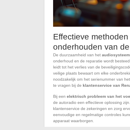
Effectieve methoden 
onderhouden van de a
De duurzaamheid van het
audiosysteem
onderhoud en de reparatie wordt bestee
leidt tot het verlies van de beveiligingsc
veilige plaats bewaart om elke onderbreki
noodzakelijk om het serienummer van het
te vragen bij de
klantenservice van Ren
Bij een
elektrisch probleem van het voe
de autoradio een effectieve oplossing zij
klantenservice de zekeringen en zorg ervo
eenvoudige en regelmatige controles ku
apparaat waarborgen.