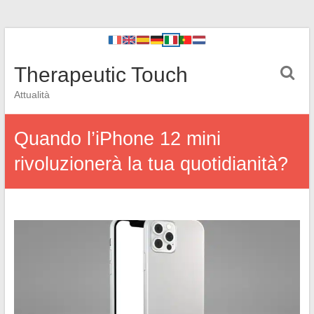
Therapeutic Touch
Attualità
Quando l’iPhone 12 mini
rivoluzionerà la tua quotidianità?