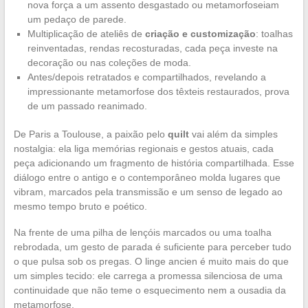
nova força a um assento desgastado ou metamorfoseiam
um pedaço de parede.
Multiplicação de ateliês de
criação e customização
: toalhas
reinventadas, rendas recosturadas, cada peça investe na
decoração ou nas coleções de moda.
Antes/depois retratados e compartilhados, revelando a
impressionante metamorfose dos têxteis restaurados, prova
de um passado reanimado.
De Paris a Toulouse, a paixão pelo
quilt
vai além da simples
nostalgia: ela liga memórias regionais e gestos atuais, cada
peça adicionando um fragmento de história compartilhada. Esse
diálogo entre o antigo e o contemporâneo molda lugares que
vibram, marcados pela transmissão e um senso de legado ao
mesmo tempo bruto e poético.
Na frente de uma pilha de lençóis marcados ou uma toalha
rebrodada, um gesto de parada é suficiente para perceber tudo
o que pulsa sob os pregas. O linge ancien é muito mais do que
um simples tecido: ele carrega a promessa silenciosa de uma
continuidade que não teme o esquecimento nem a ousadia da
metamorfose.