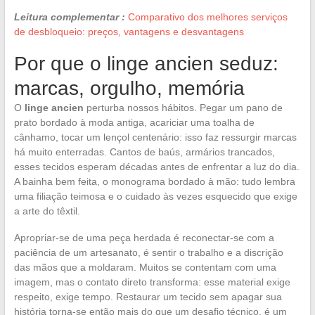
Leitura complementar :
Comparativo dos melhores serviços
de desbloqueio: preços, vantagens e desvantagens
Por que o linge ancien seduz:
marcas, orgulho, memória
O
linge ancien
perturba nossos hábitos. Pegar um pano de
prato bordado à moda antiga, acariciar uma toalha de
cânhamo, tocar um lençol centenário: isso faz ressurgir marcas
há muito enterradas. Cantos de baús, armários trancados,
esses tecidos esperam décadas antes de enfrentar a luz do dia.
A bainha bem feita, o monograma bordado à mão: tudo lembra
uma filiação teimosa e o cuidado às vezes esquecido que exige
a arte do têxtil.
Apropriar-se de uma peça herdada é reconectar-se com a
paciência de um artesanato, é sentir o trabalho e a discrição
das mãos que a moldaram. Muitos se contentam com uma
imagem, mas o contato direto transforma: esse material exige
respeito, exige tempo. Restaurar um tecido sem apagar sua
história torna-se então mais do que um desafio técnico, é um