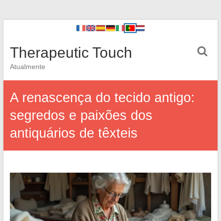
Therapeutic Touch
Atualmente
A renascença do tecido antigo:
segredos e paixões dos
antiquários de têxteis