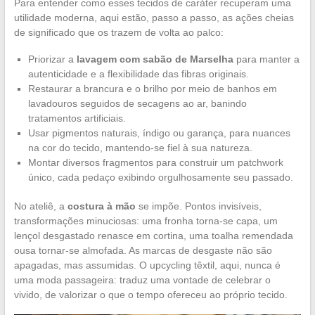
Para entender como esses tecidos de caráter recuperam uma
utilidade moderna, aqui estão, passo a passo, as ações cheias
de significado que os trazem de volta ao palco:
Priorizar a
lavagem com sabão de Marselha
para manter a
autenticidade e a flexibilidade das fibras originais.
Restaurar a brancura e o brilho por meio de banhos em
lavadouros seguidos de secagens ao ar, banindo
tratamentos artificiais.
Usar pigmentos naturais, índigo ou garança, para nuances
na cor do tecido, mantendo-se fiel à sua natureza.
Montar diversos fragmentos para construir um patchwork
único, cada pedaço exibindo orgulhosamente seu passado.
No ateliê, a
costura à mão
se impõe. Pontos invisíveis,
transformações minuciosas: uma fronha torna-se capa, um
lençol desgastado renasce em cortina, uma toalha remendada
ousa tornar-se almofada. As marcas de desgaste não são
apagadas, mas assumidas. O upcycling têxtil, aqui, nunca é
uma moda passageira: traduz uma vontade de celebrar o
vivido, de valorizar o que o tempo ofereceu ao próprio tecido.