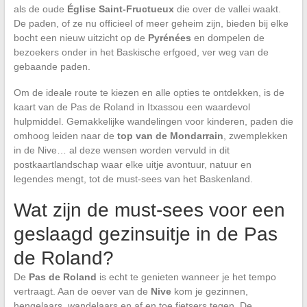
als de oude
Église Saint-Fructueux
die over de vallei waakt.
De paden, of ze nu officieel of meer geheim zijn, bieden bij elke
bocht een nieuw uitzicht op de
Pyrénées
en dompelen de
bezoekers onder in het Baskische erfgoed, ver weg van de
gebaande paden.
Om de ideale route te kiezen en alle opties te ontdekken, is de
kaart van de Pas de Roland in Itxassou een waardevol
hulpmiddel. Gemakkelijke wandelingen voor kinderen, paden die
omhoog leiden naar de
top van de Mondarrain
, zwemplekken
in de Nive… al deze wensen worden vervuld in dit
postkaartlandschap waar elke uitje avontuur, natuur en
legendes mengt, tot de must-sees van het Baskenland.
Wat zijn de must-sees voor een
geslaagd gezinsuitje in de Pas
de Roland?
De
Pas de Roland
is echt te genieten wanneer je het tempo
vertraagt. Aan de oever van de
Nive
kom je gezinnen,
hengelaars, wandelaars en af en toe fietsers tegen. De