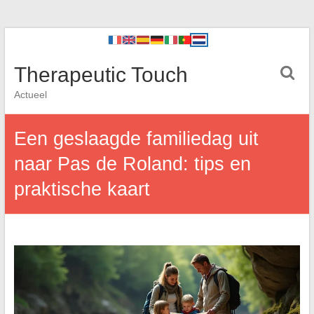
Therapeutic Touch
Actueel
Een geslaagde familiedag uit
naar Pas de Roland: tips en
praktische kaart