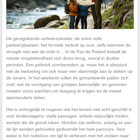
De gereguleerde verkeerssituatie, de soms volle
parkeerplaatsen, het formele verbod op vuur, zelfs wanneer de
droogte niet aan de orde is… In de Pas de Roland betaalt de
minste onoplettendheid zich direct terug, vooral in drukke
periodes. Een picknick voorbereiden, ja, maar het is absoluut
niet de bedoeling om ook maar een vlammetje aan te steken op
de oevers. In het weekend vullen de gemarkeerde paden zich
snel, wat de voortgang van groepen bemoeilijkt, en gezinnen
moeten soms wachten om toegang te krijgen tot de meest
spectaculaire delen.
Het is onmogelijk te negeren dat het terrein niet echt geschikt is
voor kinderwagens: steile passages, enkele natuurlijke treden,
wortels die de grond raken. Honden zijn welkom, zolang ze aan
de lijn worden gehouden gedurende het hele parcours. Voor
water is het nutteloos om tijd te verliezen met het zoeken naar