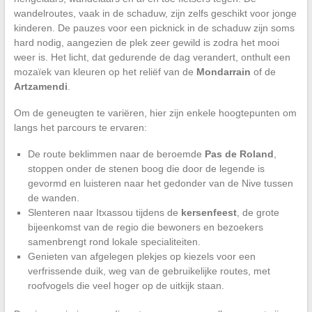
wandelroutes, vaak in de schaduw, zijn zelfs geschikt voor jonge
kinderen. De pauzes voor een picknick in de schaduw zijn soms
hard nodig, aangezien de plek zeer gewild is zodra het mooi
weer is. Het licht, dat gedurende de dag verandert, onthult een
mozaïek van kleuren op het reliëf van de
Mondarrain
of de
Artzamendi
.
Om de geneugten te variëren, hier zijn enkele hoogtepunten om
langs het parcours te ervaren:
De route beklimmen naar de beroemde
Pas de Roland
,
stoppen onder de stenen boog die door de legende is
gevormd en luisteren naar het gedonder van de Nive tussen
de wanden.
Slenteren naar Itxassou tijdens de
kersenfeest
, de grote
bijeenkomst van de regio die bewoners en bezoekers
samenbrengt rond lokale specialiteiten.
Genieten van afgelegen plekjes op kiezels voor een
verfrissende duik, weg van de gebruikelijke routes, met
roofvogels die veel hoger op de uitkijk staan.