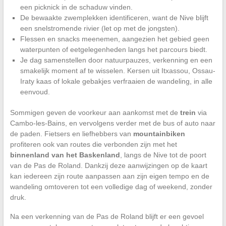
een picknick in de schaduw vinden.
De bewaakte zwemplekken identificeren, want de Nive blijft
een snelstromende rivier (let op met de jongsten).
Flessen en snacks meenemen, aangezien het gebied geen
waterpunten of eetgelegenheden langs het parcours biedt.
Je dag samenstellen door natuurpauzes, verkenning en een
smakelijk moment af te wisselen. Kersen uit Itxassou, Ossau-
Iraty kaas of lokale gebakjes verfraaien de wandeling, in alle
eenvoud.
Sommigen geven de voorkeur aan aankomst met de
trein
via
Cambo-les-Bains, en vervolgens verder met de bus of auto naar
de paden. Fietsers en liefhebbers van
mountainbiken
profiteren ook van routes die verbonden zijn met het
binnenland van het Baskenland
, langs de Nive tot de poort
van de Pas de Roland. Dankzij deze aanwijzingen op de kaart
kan iedereen zijn route aanpassen aan zijn eigen tempo en de
wandeling omtoveren tot een volledige dag of weekend, zonder
druk.
Na een verkenning van de Pas de Roland blijft er een gevoel