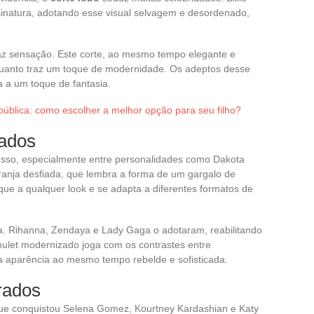
sinatura, adotando esse visual selvagem e desordenado,
faz sensação. Este corte, ao mesmo tempo elegante e
nquanto traz um toque de modernidade. Os adeptos desse
a a um toque de fantasia.
pública: como escolher a melhor opção para seu filho?
zados
sso, especialmente entre personalidades como Dakota
ranja desfiada, que lembra a forma de um gargalo de
que a qualquer look e se adapta a diferentes formatos de
orça. Rihanna, Zendaya e Lady Gaga o adotaram, reabilitando
ulet modernizado joga com os contrastes entre
 aparência ao mesmo tempo rebelde e sofisticada.
urados
que conquistou Selena Gomez, Kourtney Kardashian e Katy