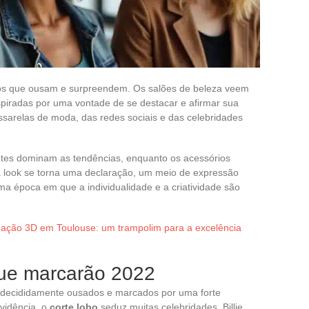
ilos que ousam e surpreendem. Os salões de beleza veem
nspiradas por uma vontade de se destacar e afirmar sua
ssarelas de moda, das redes sociais e das celebridades
antes dominam as tendências, enquanto os acessórios
a look se torna uma declaração, um meio de expressão
ma época em que a individualidade e a criatividade são
ação 3D em Toulouse: um trampolim para a excelência
que marcarão 2022
 decididamente ousados e marcados por uma forte
evidência, o
corte lobo
seduz muitas celebridades. Billie