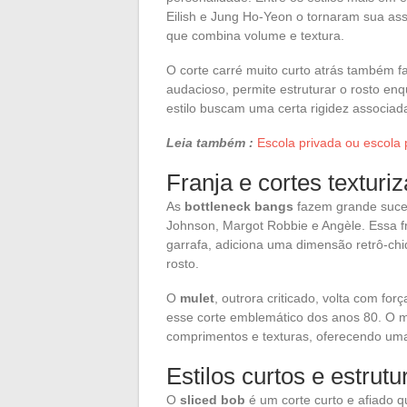
Eilish e Jung Ho-Yeon o tornaram sua as
que combina volume e textura.
O corte carré muito curto atrás também 
audacioso, permite estruturar o rosto e
estilo buscam uma certa rigidez associad
Leia também :
Escola privada ou escola 
Franja e cortes texturi
As
bottleneck bangs
fazem grande suce
Johnson, Margot Robbie e Angèle. Essa f
garrafa, adiciona uma dimensão retrô-chi
rosto.
O
mulet
, outrora criticado, volta com f
esse corte emblemático dos anos 80. O m
comprimentos e texturas, oferecendo uma
Estilos curtos e estrut
O
sliced bob
é um corte curto e afiado 