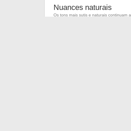
Nuances naturais
Os tons mais sutis e naturais continuam 
Loiro mel
: esta cor quente e luminos
Castanho chocolate
: um tom rico e 
Cobre
: para um efeito ensolarado e q
A
Gen Z
influencia particularmente essas
Pinterest para 2022 confirmam essa tendê
expressão pessoal através das cores capi
←
Como conhecer pessoas locais para e
Escapada em P