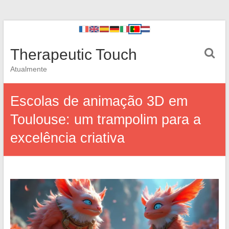
Therapeutic Touch
Atualmente
Escolas de animação 3D em
Toulouse: um trampolim para a
excelência criativa