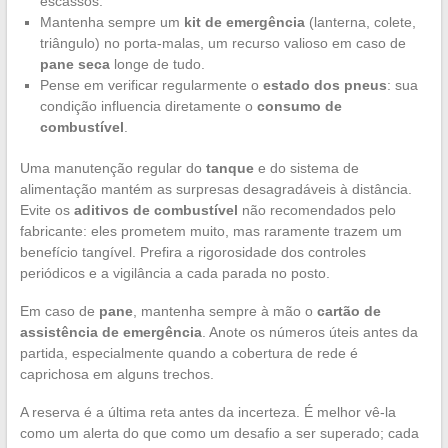
escassos.
Mantenha sempre um
kit de emergência
(lanterna, colete,
triângulo) no porta-malas, um recurso valioso em caso de
pane seca
longe de tudo.
Pense em verificar regularmente o
estado dos pneus
: sua
condição influencia diretamente o
consumo de
combustível
.
Uma manutenção regular do
tanque
e do sistema de
alimentação mantém as surpresas desagradáveis à distância.
Evite os
aditivos de combustível
não recomendados pelo
fabricante: eles prometem muito, mas raramente trazem um
benefício tangível. Prefira a rigorosidade dos controles
periódicos e a vigilância a cada parada no posto.
Em caso de
pane
, mantenha sempre à mão o
cartão de
assistência de emergência
. Anote os números úteis antes da
partida, especialmente quando a cobertura de rede é
caprichosa em alguns trechos.
A reserva é a última reta antes da incerteza. É melhor vê-la
como um alerta do que como um desafio a ser superado; cada