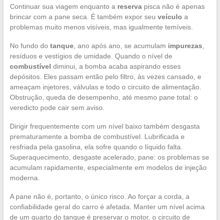
Continuar sua viagem enquanto a
reserva
pisca não é apenas
brincar com a pane seca. É também expor seu
veículo
a
problemas muito menos visíveis, mas igualmente temíveis.
No fundo do
tanque
, ano após ano, se acumulam
impurezas
,
resíduos e vestígios de umidade. Quando o nível de
combustível
diminui, a bomba acaba aspirando esses
depósitos. Eles passam então pelo filtro, às vezes cansado, e
ameaçam injetores, válvulas e todo o circuito de alimentação.
Obstrução, queda de desempenho, até mesmo pane total: o
veredicto pode cair sem aviso.
Dirigir frequentemente com um nível baixo também desgasta
prematuramente a bomba de combustível. Lubrificada e
resfriada pela gasolina, ela sofre quando o líquido falta.
Superaquecimento, desgaste acelerado, pane: os problemas se
acumulam rapidamente, especialmente em modelos de injeção
moderna.
A pane não é, portanto, o único risco. Ao forçar a corda, a
confiabilidade geral do carro é afetada. Manter um nível acima
de um quarto do tanque é preservar o motor, o circuito de