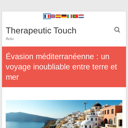
Therapeutic Touch
Actu
Évasion méditerranéenne : un
voyage inoubliable entre terre et
mer