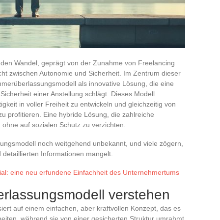
ifenden Wandel, geprägt von der Zunahme von Freelancing
ht zwischen Autonomie und Sicherheit. Im Zentrum dieser
ehmerüberlassungsmodell als innovative Lösung, die eine
icherheit einer Anstellung schlägt. Dieses Modell
eit in voller Freiheit zu entwickeln und gleichzeitig von
zu profitieren. Eine hybride Lösung, die zahlreiche
n, ohne auf sozialen Schutz zu verzichten.
ungsmodell noch weitgehend unbekannt, und viele zögern,
 detaillierten Informationen mangelt.
ial: eine neu erfundene Einfachheit des Unternehmertums
rlassungsmodell verstehen
rt auf einem einfachen, aber kraftvollen Konzept, das es
eiten, während sie von einer gesicherten Struktur umrahmt