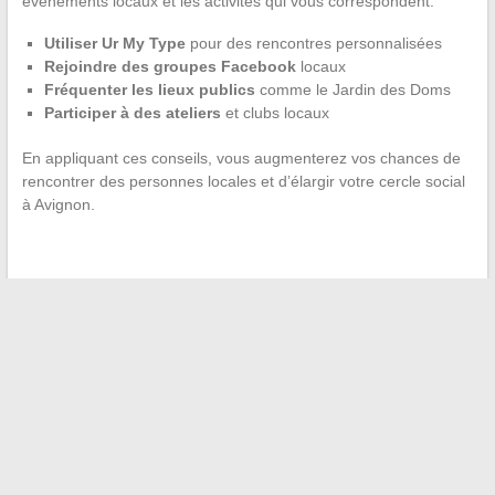
événements locaux et les activités qui vous correspondent.
Utiliser Ur My Type
pour des rencontres personnalisées
Rejoindre des groupes Facebook
locaux
Fréquenter les lieux publics
comme le Jardin des Doms
Participer à des ateliers
et clubs locaux
En appliquant ces conseils, vous augmenterez vos chances de
rencontrer des personnes locales et d’élargir votre cercle social
à Avignon.
←
Les parcours atypiques des acteurs cumulant carrière
cinématographique et musicale
Facilitons la cuisine : comment gérer les conversions de
mesures courantes
→
Recherche